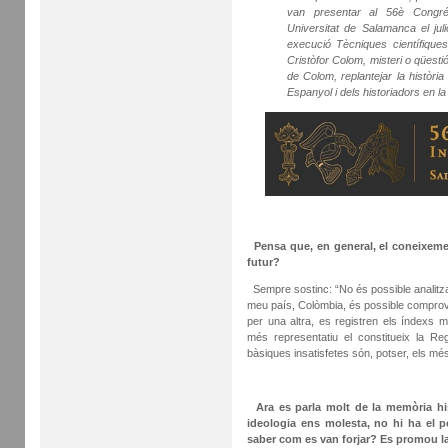
van presentar al 56è Congrés
Universitat de Salamanca el ju
execució Tècniques científiques
Cristòfor Colom, misteri o qüestió
de Colom, replantejar la història 
Espanyol i dels historiadors en la
Pensa que, en general, el coneixeme
futur?
Sempre sostinc: “No és possible analitzar 
meu país, Colòmbia, és possible comprovar
per una altra, es registren els índexs
més representatiu el constitueix la Reg
bàsiques insatisfetes són, potser, els més
Ara es parla molt de la memòria hi
ideologia ens molesta, no hi ha el pe
saber com es van forjar? Es promou l