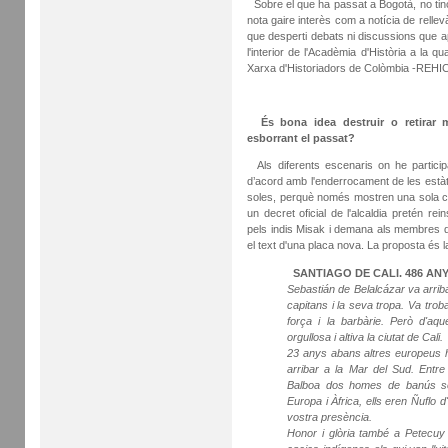
Sobre el que ha passat a Bogotà, no tinc
nota gaire interès com a notícia de relle
que desperti debats ni discussions que apu
l'interior de l'Acadèmia d'Història a la 
Xarxa d'Historiadors de Colòmbia -REHICO
És bona idea destruir o retirar
esborrant el passat?
Als diferents escenaris on he particip
d’acord amb l'enderrocament de les estàtu
soles, perquè només mostren una sola cara
un decret oficial de l'alcaldia pretén re
pels indis Misak i demana als membres d
el text d'una placa nova. La proposta és 
SANTIAGO DE CALI. 486 AN
Sebastián de Belalcázar va arriba
capitans i la seva tropa. Va troba
força i la barbàrie. Però d'aq
orgullosa i altiva la ciutat de Cali.
23 anys abans altres europeus ha
arribar a la Mar del Sud. Ent
Balboa dos homes de banús se
Europa i Àfrica, ells eren Ñuflo
vostra presència.
Honor i glòria també a Petecu