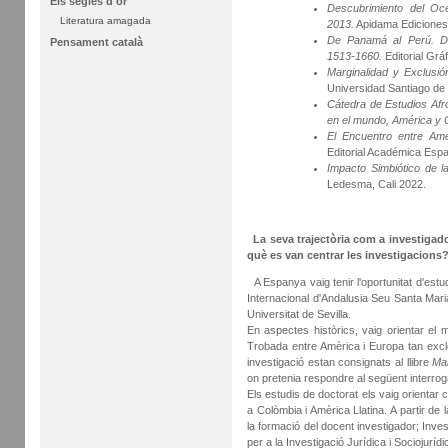
Els segles d'or
Descubrimiento del Oc
Literatura amagada
2013.
Apidama Ediciones.
De Panamá al Perú. De
Pensament català
1513-1660.
Editorial Grá
Marginalidad y Exclusión
Universidad Santiago de C
Cátedra de Estudios Afr
en el mundo, América y 
El Encuentro entre Amé
Editorial Académica Espa
Impacto Simbiótico de l
Ledesma, Cali 2022.
La seva trajectòria com a investigado
què es van centrar les investigacions
A Espanya vaig tenir l'oportunitat d'estu
Internacional d'Andalusia Seu Santa Mari
Universitat de Sevilla.
En aspectes històrics, vaig orientar el m
Trobada entre Amèrica i Europa tan exclos
investigació estan consignats al llibre
Mar
on pretenia respondre al següent interrog
Els estudis de doctorat els vaig orientar 
a Colòmbia i Amèrica Llatina. A partir de l
la formació del docent investigador; Inve
per a la Investigació Jurídica i Sociojurídi