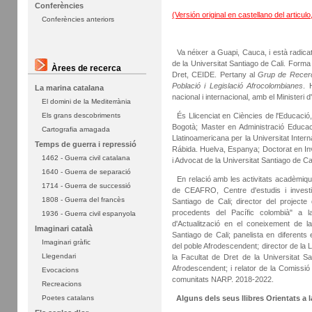
Conferències
(Versión original en castellano del articul
Conferències anteriors
Va néixer a Guapi, Cauca, i està radicat 
de la Universitat Santiago de Cali. Forma
Àrees de recerca
Dret, CEIDE. Pertany al
Grup de Rece
Població i Legislació Afrocolombianes
. 
La marina catalana
nacional i internacional, amb el Ministeri
El domini de la Mediterrània
Els grans descobriments
És Llicenciat en Ciències de l'Educació, 
Bogotà; Master en Administració Educacio
Cartografia amagada
Llatinoamericana per la Universitat Inter
Temps de guerra i repressió
Rábida. Huelva, Espanya; Doctorat en Inv
1462 - Guerra civil catalana
i Advocat de la Universitat Santiago de Cal
1640 - Guerra de separació
En relació amb les activitats acadèmique
1714 - Guerra de successió
de CEAFRO, Centre d'estudis i investig
1808 - Guerra del francès
Santiago de Cali; director del projecte 
procedents del Pacífic colombià" a l
1936 - Guerra civil espanyola
d'Actualització en el coneixement de 
Imaginari català
Santiago de Cali; panelista en diferents
Imaginari gràfic
del poble Afrodescendent; director de la 
Llegendari
la Facultat de Dret de la Universitat Sa
Afrodescendent; i relator de la Comissió
Evocacions
comunitats NARP. 2018-2022.
Recreacions
Poetes catalans
Alguns dels seus llibres Orientats a 