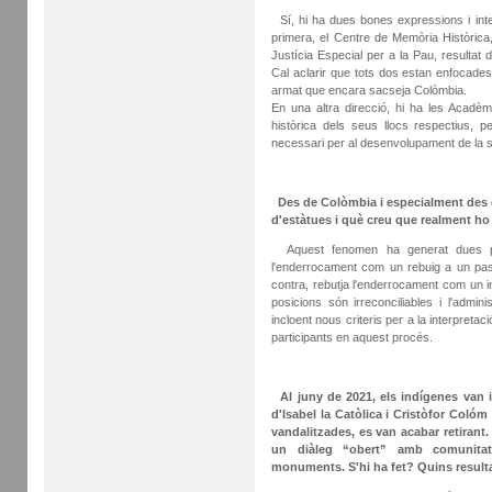
Sí, hi ha dues bones expressions i inte
primera, el Centre de Memòria Històrica,
Justícia Especial per a la Pau, resultat
Cal aclarir que tots dos estan enfocades 
armat que encara sacseja Colòmbia.
En una altra direcció, hi ha les Acadè
històrica dels seus llocs respectius, 
necessari per al desenvolupament de la 
Des de Colòmbia i especialment des 
d'estàtues i què creu que realment h
Aquest fenomen ha generat dues pos
l'enderrocament com un rebuig a un passat
contra, rebutja l'enderrocament com un in
posicions són irreconciliables i l'admin
incloent nous criteris per a la interpretaci
participants en aquest procés.
Al juny de 2021, els indígenes van 
d'Isabel la Catòlica i Cristòfor Colóm
vandalitzades, es van acabar retirant.
un diàleg “obert” amb comunitats 
monuments. S'hi ha fet? Quins result