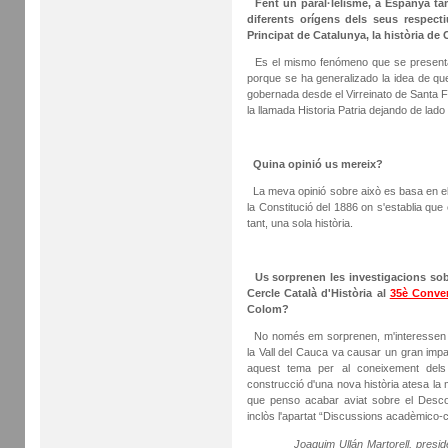
Fent un paral·lelisme, a Espanya tam
diferents orígens dels seus respect
Principat de Catalunya, la història d
Es el mismo fenómeno que se presenta 
porque se ha generalizado la idea de qu
gobernada desde el Virreinato de Santa F
la llamada Historia Patria dejando de lado 
Quina opinió us mereix?
La meva opinió sobre això es basa en el
la Constitució del 1886 on s'establia que
tant, una sola història.
Us sorprenen les investigacions sob
Cercle Català d'Història al
35è Conver
Colom?
No només em sorprenen, m'interessen de 
la Vall del Cauca va causar un gran impac
aquest tema per al coneixement dels me
construcció d'una nova història atesa la 
que penso acabar aviat sobre el Descob
inclòs l'apartat “Discussions acadèmico-c
Joaquim Ullán Martorell, presid