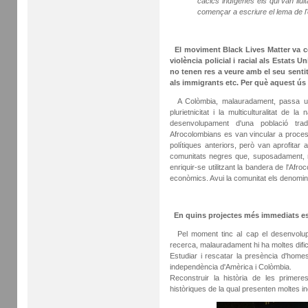
cacics indígenes els qui van lluit
començar a escriure el lema de l'
El moviment Black Lives Matter va c
violència policial i racial als Estats 
no tenen res a veure amb el seu sent
als immigrants etc. Per què aquest ús
A Colòmbia, malauradament, passa un
plurietnicitat i la multiculturalitat de 
desenvolupament d'una població trad
Afrocolombians es van vincular a proces
polítiques anteriors, però van aprofitar
comunitats negres que, suposadament, r
enriquir-se utilitzant la bandera de l'Afr
econòmics. Avui la comunitat els denomin
En quins projectes més immediats es
Pel moment tinc al cap el desenvolupa
recerca, malauradament hi ha moltes dific
Estudiar i rescatar la presència d'home
independència d'Amèrica i Colòmbia.
Reconstruir la història de les primer
històriques de la qual presenten moltes i