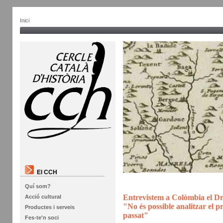
Inici
El CCH
Quí som?
Entrevistem a Colòmbia el Dr
Acció cultural
"No és possible analitzar el pr
Productes i serveis
passat"
Fes-te'n soci