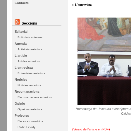
Contacte
» L'entrevista
Seccions
Editorial
Editorials anteriors
Agenda
Activitats anteriors
L'article
Articles anteriors
L'entrevista
Entrevistes anteriors
Notícies
Notícies anteriors
Recomanacions
Recomanacions anteriors
Opinió
Homenatge de Unicauca a escriptors af
Opinions anteriors
Caldas
Projectes
Recerca colombina
Ràdio Liberty
(Versió de l'article en PDF)