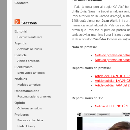
Contacte
Pals ja tenia port al segle XV. Així h
d'Història
. Sans ha trobat un albarà amb u
Pals a l'arxiu de la Corona d'Aragó, al bar
1406 està signat per
Joan Abril
, i hi sur
Seccions
hauria carregat al port de Pals un sac d
prova que Pals fos el punt de partida de
Editorial
tenia activitat marítima i una infraestruct
Editorials anteriors
el descobridor
Cristòfor Colom
va salpa
Agenda
Nota de premsa:
Activitats anteriors
Nota de premsa en català
L'article
Nota de premsa en castel
Articles anteriors
L'entrevista
Repercusions en premsa:
Entrevistes anteriors
Article del DIARI DE GIR
Notícies
Article del diari LA VAN
Notícies anteriors
Article del diari ARA del 
Recomanacions
Recomanacions anteriors
Repercusions en TV:
Opinió
Notícia al TELENOTÍCIES
Opinions anteriors
Projectes
Recerca colombina
Ràdio Liberty