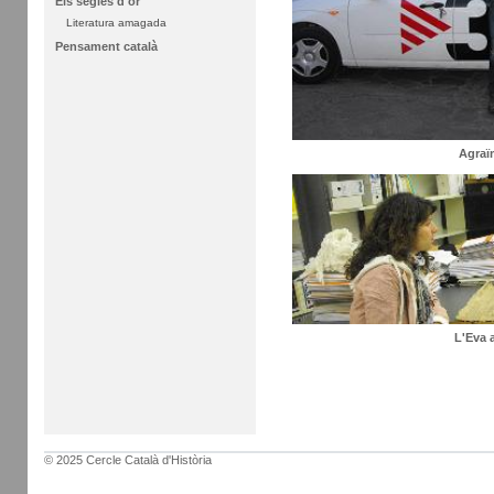
Els segles d'or
Literatura amagada
Pensament català
Agraï
L'Eva 
© 2025 Cercle Català d'Història