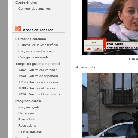
Conferències
Conferències anteriors
Àrees de recerca
La marina catalana
El domini de la Mediterrània
Els grans descobriments
Cartografia amagada
Feu c
Temps de guerra i repressió
Agraïments:
1462 - Guerra civil catalana
1640 - Guerra de separació
1714 - Guerra de successió
1808 - Guerra del francès
1936 - Guerra civil espanyola
Imaginari català
Imaginari gràfic
Llegendari
Evocacions
Recreacions
Poetes catalans