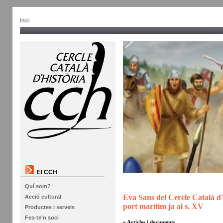
Inici
El CCH
Quí som?
Eva Sans del Cercle Català d'
Acció cultural
port marítim ja al s. XV
Productes i serveis
Fes-te'n soci
» Articles i documents