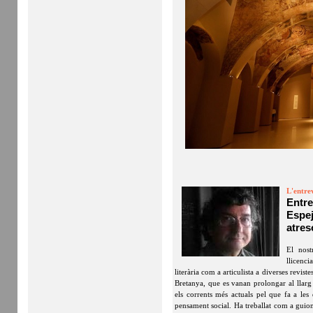
L'entre
Entr
Espej
atres
El nost
llicenc
literària com a articulista a diverses reviste
Bretanya, que es vanan prolongar al llarg
els corrents més actuals pel que fa a les
pensament social. Ha treballat com a guioni