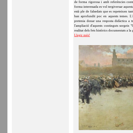
de forma rigorosa i amb referències cont
forma interessada es vol tergiversar aquesta
està ple de falsedats que es repeteixen ta
han aprofundit poc en aquests temes. L
pretenia donar una resposta didàctica a t
l'ampliació d'aquests continguts sorgeix 
realitat dels fets històrics documentats a l
Llegir més!