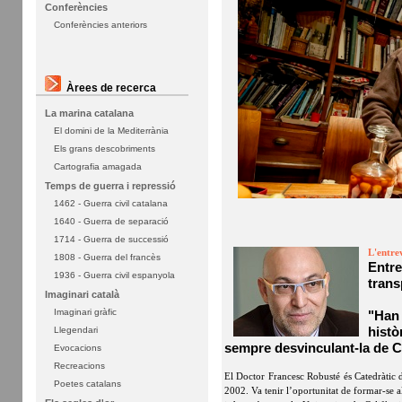
Conferències
Conferències anteriors
Àrees de recerca
La marina catalana
El domini de la Mediterrània
Els grans descobriments
Cartografia amagada
Temps de guerra i repressió
1462 - Guerra civil catalana
1640 - Guerra de separació
1714 - Guerra de successió
L'entre
1808 - Guerra del francès
Entre
1936 - Guerra civil espanyola
trans
Imaginari català
Imaginari gràfic
"Han 
histò
Llegendari
sempre desvinculant-la de C
Evocacions
Recreacions
El Doctor Francesc Robusté és Catedràtic d
Poetes catalans
2002. Va tenir l’oportunitat de formar-se 