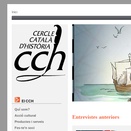
Inici
El CCH
Quí som?
Acció cultural
Entrevistes anteriors
Productes i serveis
Fes-te'n soci