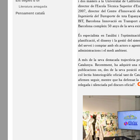
Els segles d'or
i dos màsters a la Universitat de Califòrn
director de l'Escola Tècnica Superior d'E
Literatura amagada
2007, director del Centre d'Innovació d
Pensament català
Ingeniería del Transporte
de tota Espanya
BIT, Barcelona Innovació en Transport
Barcelona compleix 50 anys de la seva exis
És especialista en l'anàlisi i l'optimitzac
planificació, el disseny i la gestió del sis
del servei i comptar amb els actors o agents
administracions i el medi ambient.
A més de la seva destacada trajectòria pro
Catalunya. Recentment, ha adquirit una ma
publicacions on, des de la seva posició em
col·lectiu historiogràfic oficial tant de 
afirmen seguir, mentre que ha defensat la i
relegada i silenciada pel discurs oficial".