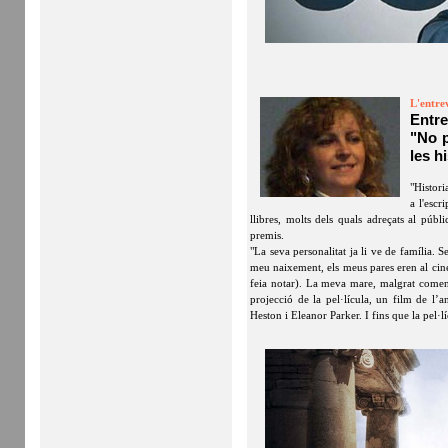
L'entre
Entr
"No p
les h
"Histori
a l'escr
llibres, molts dels quals adreçats al públi
premis.
"La seva personalitat ja li ve de família.
meu naixement, els meus pares eren al ci
feia notar). La meva mare, malgrat comença
projecció de la pel·lícula, un film de l’
Heston i Eleanor Parker. I fins que la pel