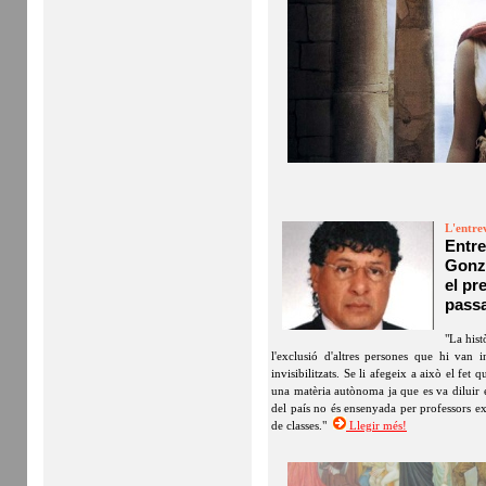
L'entre
Entr
Gonzá
el pr
passa
"La hist
l'exclusió d'altres persones que hi van i
invisibilitzats. Se li afegeix a això el f
una matèria autònoma ja que es va diluir 
del país no és ensenyada per professors ex
de classes."
Llegir més!