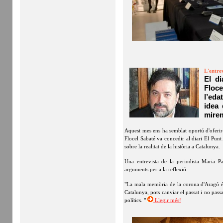
L'entre
El di
Floc
l’eda
idea
mirem
Aquest mes ens ha semblat oportú d'oferir-
Flocel Sabaté va concedir al diari El Punt 
sobre la realitat de la història a Catalunya.
Una entrevista de la periodista Maria P
arguments per a la reflexió.
"La mala memòria de la corona d'Aragó és
Catalunya, pots canviar el passat i no pass
polítics. "
Llegir més!