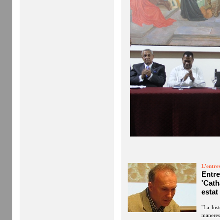
L'entrev
Entr
'Cath
estat
"La his
maneres 