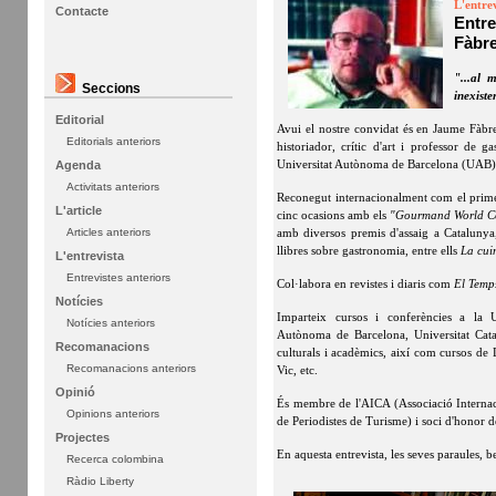
L'entrev
Contacte
Entre
Fàbr
"...al 
Seccions
inexiste
Editorial
Avui el nostre convidat és en Jaume Fàbr
Editorials anteriors
historiador, crític d'art i professor de 
Universitat Autònoma de Barcelona (UAB)
Agenda
Activitats anteriors
Reconegut internacionalment com el prime
L'article
cinc ocasions amb els
"Gourmand World C
amb diversos premis d'assaig a Catalunya
Articles anteriors
llibres sobre gastronomia, entre ells
La cui
L'entrevista
Entrevistes anteriors
Col·labora en revistes i diaris com
El Temp
Notícies
Imparteix cursos i conferències a la Un
Notícies anteriors
Autònoma de Barcelona, Universitat Catala
Recomanacions
culturals i acadèmics, així com cursos de D
Recomanacions anteriors
Vic, etc.
Opinió
És membre de l'AICA (Associació Internaci
Opinions anteriors
de Periodistes de Turisme) i soci d'honor 
Projectes
En aquesta entrevista, les seves paraules,
Recerca colombina
Ràdio Liberty