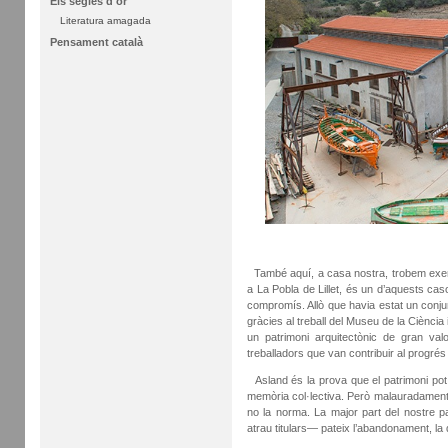
Els segles d'or
Literatura amagada
Pensament català
També aquí, a casa nostra, trobem exe
a La Pobla de Lillet, és un d’aquests ca
compromís. Allò que havia estat un conjun
gràcies al treball del Museu de la Ciènci
un patrimoni arquitectònic de gran val
treballadors que van contribuir al progrés 
Asland és la prova que el patrimoni pot
memòria col·lectiva. Però malauradament
no la norma. La major part del nostre p
atrau titulars— pateix l’abandonament, la d