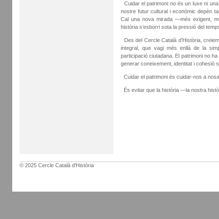
Cuidar el patrimoni no és un luxe ni una
nostre futur cultural i econòmic depèn 
Cal una nova mirada —més exigent, m
història s’esborri sota la pressió del temps
Des del Cercle Català d’Història, creiem q
integral, que vagi més enllà de la simp
participació ciutadana. El patrimoni no ha
generar coneixement, identitat i cohesió s
Cuidar el patrimoni és cuidar-nos a nosa
És evitar que la història —la nostra hist
© 2025 Cercle Català d'Història