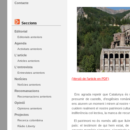
Contacte
Seccions
Editorial
Editorials anteriors
Agenda
Activitats anteriors
L'article
Articles anteriors
L'entrevista
Entrevistes anteriors
(Versió de l'article en PDF)
Notícies
Notícies anteriors
Recomanacions
Ens agrada repetir que Catalunya és una
Recomanacions anteriors
presumir de castells, d’esglésies romàniq
Opinió
ens aturem un moment i mirem al nostre v
cuidem realment el nostre patrimoni cultu
Opinions anteriors
indiferència col·lectiva, la manca de recurso
Projectes
Recerca colombina
El patrimoni no és només allò que lluïm 
país: el testimoni de qui hem estat, d
Ràdio Liberty