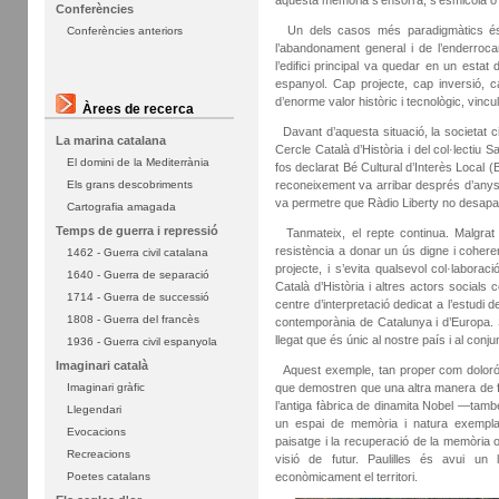
aquesta memòria s’ensorra, s’esmicola o 
Conferències
Un dels casos més paradigmàtics é
Conferències anteriors
l’abandonament general i de l’enderro
l’edifici principal va quedar en un estat
espanyol. Cap projecte, cap inversió, c
d’enorme valor històric i tecnològic, vincu
Àrees de recerca
Davant d’aquesta situació, la societat ci
La marina catalana
Cercle Català d’Història i del col·lectiu
El domini de la Mediterrània
fos declarat Bé Cultural d’Interès Local (B
reconeixement va arribar després d’anys d
Els grans descobriments
va permetre que Ràdio Liberty no desap
Cartografia amagada
Temps de guerra i repressió
Tanmateix, el repte continua. Malgrat l
resistència a donar un ús digne i coheren
1462 - Guerra civil catalana
projecte, i s’evita qualsevol col·laboraci
1640 - Guerra de separació
Català d’Història i altres actors social
1714 - Guerra de successió
centre d’interpretació dedicat a l’estudi d
1808 - Guerra del francès
contemporània de Catalunya i d’Europa. S
llegat que és únic al nostre país i al conju
1936 - Guerra civil espanyola
Imaginari català
Aquest exemple, tan proper com dolorós,
que demostren que una altra manera de fe
Imaginari gràfic
l’antiga fàbrica de dinamita Nobel —ta
Llegendari
un espai de memòria i natura exemplar. 
Evocacions
paisatge i la recuperació de la memòria 
Recreacions
visió de futur. Paulilles és avui un l
econòmicament el territori.
Poetes catalans