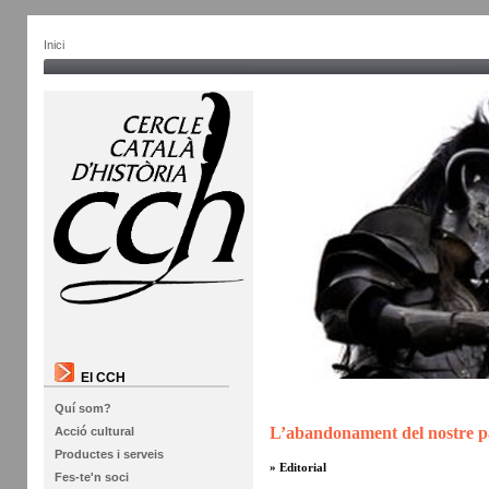
Inici
El CCH
Quí som?
L’abandonament del nostre pat
Acció cultural
Productes i serveis
» Editorial
Fes-te'n soci