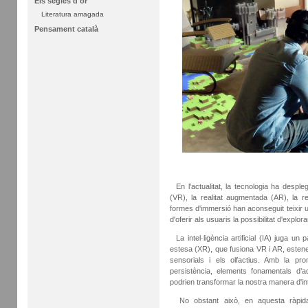
Els segles d'or
Literatura amagada
Pensament català
En l'actualitat, la tecnologia ha desple
(VR), la realitat augmentada (AR), la rea
formes d'immersió han aconseguit teixir un
d'oferir als usuaris la possibilitat d'explor
La intel·ligència artificial (IA) juga un 
estesa (XR), que fusiona VR i AR, estene
sensorials i els olfactius. Amb la prom
persistència, elements fonamentals d’
podrien transformar la nostra manera d'in
No obstant això, en aquesta ràpida