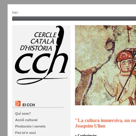
Inici
El CCH
Quí som?
"La cultura immersiva, un nou
Acció cultural
Joaquim Ullan
Productes i serveis
Fes-te'n soci
» Conferències