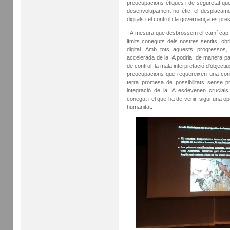
preocupacions ètiques i de seguretat que
desenvolupament no ètic, el desplaçament
digitals i el control i la governança es 
A mesura que desbrossem el camí cap al f
límits coneguts dels nostres sentits, o
digital. Amb tots aquests progressos, 
accelerada de la IA podria, de manera pa
de control, la mala interpretació d'objecti
preocupacions que requereixen una con
terra promesa de possibilitats sense pr
integració de la IA esdevenen crucial
conegut i el que ha de venir, sigui una op
humanitat.