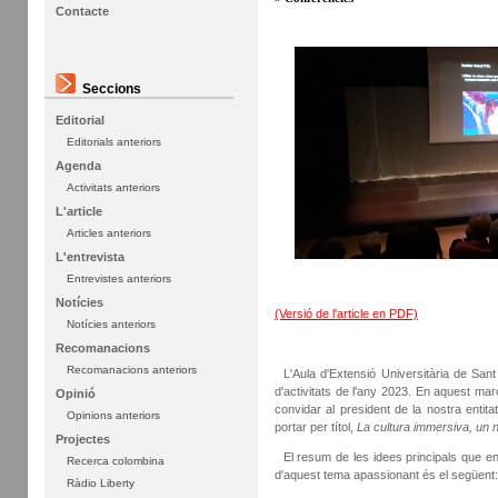
Contacte
Seccions
Editorial
Editorials anteriors
Agenda
Activitats anteriors
L'article
Articles anteriors
L'entrevista
Entrevistes anteriors
Notícies
(Versió de l'article en PDF)
Notícies anteriors
Recomanacions
Recomanacions anteriors
L'Aula d'Extensió Universitària de Sant 
d'activitats de l'any 2023. En aquest mar
Opinió
convidar al president de la nostra entit
Opinions anteriors
portar per títol,
La cultura immersiva, un n
Projectes
El resum de les idees principals que en 
Recerca colombina
d'aquest tema apassionant és el següent:
Ràdio Liberty