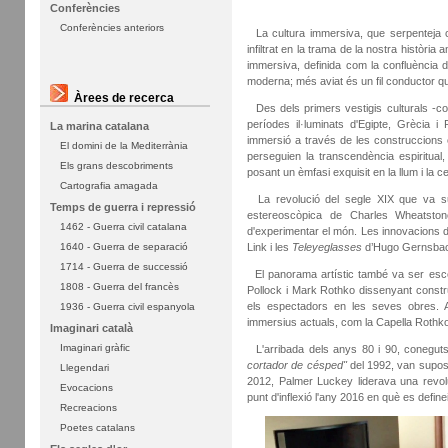
Conferències
Conferències anteriors
La cultura immersiva, que serpenteja c
infiltrat en la trama de la nostra històri
immersiva, definida com la confluència de
moderna; més aviat és un fil conductor 
Àrees de recerca
Des dels primers vestigis culturals -co
períodes il·luminats d'Egipte, Grècia 
La marina catalana
immersió a través de les construccions c
El domini de la Mediterrània
perseguien la transcendència espiritual
Els grans descobriments
posant un èmfasi exquisit en la llum i la ce
Cartografia amagada
La revolució del segle XIX que va supo
Temps de guerra i repressió
estereoscòpica de Charles Wheatst
1462 - Guerra civil catalana
d'experimentar el món. Les innovacions d
1640 - Guerra de separació
Link i les
Teleyeglasses
d’Hugo Gernsbac,
1714 - Guerra de successió
El panorama artístic també va ser esce
1808 - Guerra del francès
Pollock i Mark Rothko dissenyant constr
els espectadors en les seves obres. A
1936 - Guerra civil espanyola
immersius actuals, com la Capella Rothk
Imaginari català
Imaginari gràfic
L'arribada dels anys 80 i 90, conegu
cortador de césped"
del 1992, van suposar
Llegendari
2012, Palmer Luckey liderava una revolu
Evocacions
punt d'inflexió l'any 2016 en què es define
Recreacions
Poetes catalans