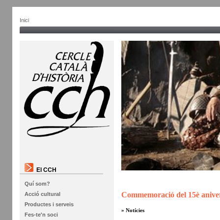
Inici
El CCH
Quí som?
Commemoració del 15è anivers
Acció cultural
Productes i serveis
» Notícies
Fes-te'n soci