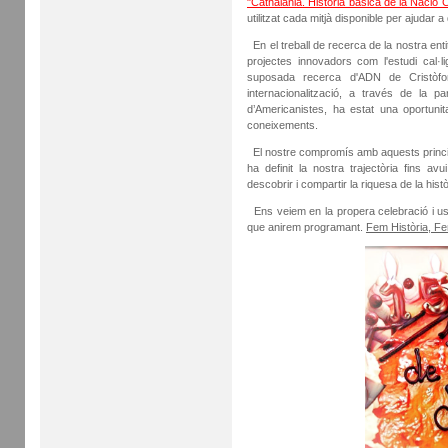
"Cathalània. Història bàsica de la Nació 
utilitzat cada mitjà disponible per ajudar a
En el treball de recerca de la nostra ent
projectes innovadors com l'estudi cal·li
suposada recerca d'ADN de Cristòfo
internacionalització, a través de la p
d’Americanistes, ha estat una oportuni
coneixements.
El nostre compromís amb aquests principis
ha definit la nostra trajectòria fins 
descobrir i compartir la riquesa de la his
Ens veiem en la propera celebració i us 
que anirem programant.
Fem Història, Fe