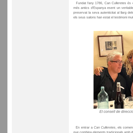
Fundat l'any 1786, Can Culleretes és c
més antics d'Espanya esent un veritable 
preservat la seva autenticitat al llarg d
els seus salons han estat el testimoni mu
El consell de direcc
En entrar a
Can Culleretes
, els comen
que combina elements tradicionals amb det