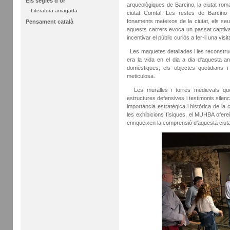
Els segles d'or
arqueològiques de Barcino, la ciutat rom
Literatura amagada
ciutat Comtal. Les restes de Barcino 
fonaments mateixos de la ciutat, els seu
Pensament català
aquests carrers evoca un passat captivad
incentivar el públic curiós a fer-li una visit
Les maquetes detallades i les reconstruc
era la vida en el dia a dia d'aquesta 
domèstiques, els objectes quotidians i
meticulosa.
Les muralles i torres medievals que
estructures defensives i testimonis sile
importància estratègica i històrica de la
les exhibicions físiques, el MUHBA ofer
enriqueixen la comprensió d’aquesta ciuta