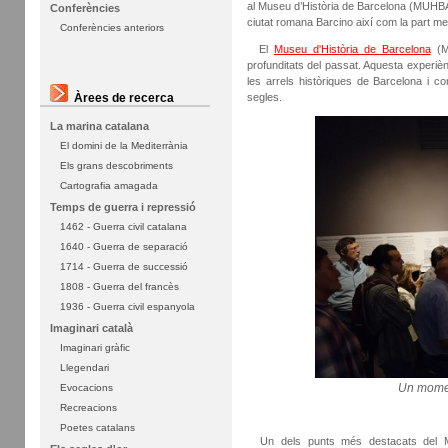
al Museu d’Història de Barcelona (MUHBA
Conferències
ciutat romana Barcino així com la part me
Conferències anteriors
El
Museu d'Història de Barcelona
(MU
profunditats del passat. Aquesta experièn
les arrels històriques de Barcelona i c
segles.
Àrees de recerca
La marina catalana
El domini de la Mediterrània
Els grans descobriments
Cartografia amagada
Temps de guerra i repressió
1462 - Guerra civil catalana
1640 - Guerra de separació
1714 - Guerra de successió
1808 - Guerra del francès
1936 - Guerra civil espanyola
Imaginari català
Imaginari gràfic
Llegendari
Un momen
Evocacions
Recreacions
Poetes catalans
Un dels punts més destacats del MUH