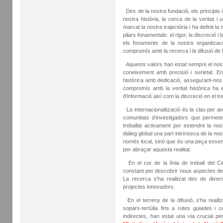
Des de la nostra fundació, els principis i
nostra història, la cerca de la veritat i 
marcat la nostra trajectòria i ha definit la 
pilars fonamentals: el rigor, la discreció 
els fonaments de la nostra organitzaci
compromís amb la recerca i la difusió de l
Aquests valors han estat sempre el nostr
coneixement amb precisió i serietat. En
històrica amb dedicació, assegurant-nos 
compromís amb la veritat històrica ha es
d'informació així com la discreció en el tre
La internacionalització és la clau per a
comunitats d’investigadors que permete
treballat activament per estendre la no
diàleg global una part intrínseca de la no
només local, sinó que és una peça essencial
per abraçar aquesta realitat.
En el cor de la línia de treball del Ce
constant per descobrir nous aspectes del
La recerca s'ha realitzat des de divers
projectes innovadors.
En el terreny de la difusió, s'ha realit
sopars-tertúlia fins a rutes guiades i 
indirectes, han estat una via crucial p