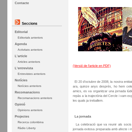
Contacte
Seccions
Editorial
Editorials anteriors
Agenda
Activitats anteriors
L'article
Articles anteriors
(Versió de l'article en PDF)
L'entrevista
Entrevistes anteriors
Notícies
El 20 d’octubre de 2008, la nostra entitat
Notícies anteriors
ara, quinze anys després, ho hem celeb
amics, es va organitzar una jornada lúdica
Recomanacions
repàs a la trajectòria del Cercle i vam exp
Recomanacions anteriors
les quals ja treballem.
Opinió
Opinions anteriors
La jornada
Projectes
Recerca colombina
La celebració que va reunir als socis 
Ràdio Liberty
jornada exitosa preparada amb afecte i molt