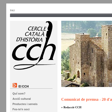
Inici
El CCH
Quí som?
Comunicat de premsa - 20 d'a
Acció cultural
Productes i serveis
» Redacció CCH
Fes-te'n soci