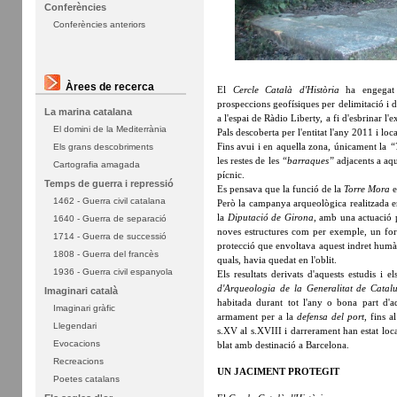
Conferències
Conferències anteriors
Àrees de recerca
El
Cercle Català d'Història
ha engegat u
prospeccions geofísiques per delimitació i
La marina catalana
a l'espai de Ràdio Liberty, a fi d'esbrinar l'
El domini de la Mediterrània
Pals descoberta per l'entitat l'any 2011 i local
Fins avui i en aquella zona, únicament la
“
Els grans descobriments
les restes de les
“barraques”
adjacents a aqu
Cartografia amagada
pícnic.
Temps de guerra i repressió
Es pensava que la funció de la
Torre Mora
e
1462 - Guerra civil catalana
Però la campanya arqueològica realitzada 
la
Diputació de Girona
, amb una actuació p
1640 - Guerra de separació
noves estructures com per exemple, un for
1714 - Guerra de successió
protecció que envoltava aquest indret humà, 
1808 - Guerra del francès
quals, havia quedat en l'oblit.
1936 - Guerra civil espanyola
Els resultats derivats d'aquests estudis i 
d'Arqueologia de la Generalitat de Catal
Imaginari català
habitada durant tot l'any o bona part d'
Imaginari gràfic
armament per a la
defensa del port
, fins 
Llegendari
s.XV al s.XVIII i darrerament han estat loca
Evocacions
blat amb destinació a Barcelona.
Recreacions
UN JACIMENT PROTEGIT
Poetes catalans