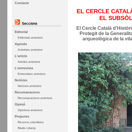
Contacte
EL CERCLE CATAL
EL SUBSÒL
Seccions
El Cercle Català d'Històr
Editorial
Protegit de la Generalit
Editorials anteriors
arqueològica de la vil
Agenda
Activitats anteriors
L'article
Articles anteriors
L'entrevista
Entrevistes anteriors
Notícies
Notícies anteriors
Recomanacions
Recomanacions anteriors
Opinió
Opinions anteriors
Projectes
Recerca colombina
Ràdio Liberty