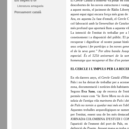
El
Cercle Català d'Història
va posar en con
Els segles d'or
descobertes de les noves estructures i vestig
Literatura amagada
a aquest motiu, el jaciment de Ràdio Liberty 
Pensament català
aquest espai sigui encara força més gran de l
Ara, en aquesta 2a fase d'estudi, el
Cercle C
col·laboració amb la
Generalitat de Catalu
més profund que aportarà llum a aquesta vil
La intenció de l'entitat és treballar per a
coneixement i a disposició del públic. El pr
recuperar i dignificar el nostre passat his
seus orígens i fer partícips a les noves gene
el de la seva gent.” Per altra banda Joaq
especial. És el 525è aniversari de la so
homenatge que recuperar el lloc d'on potser 
EL CERCLE I L'IMPULS PER LA RECE
En els darrers anys, el
Cercle Català d'Hist
Pals i no ha deixat de treballar per a acon
zona, documentació i notícies dels habitants 
Segons
Eva Sans
, cap de recerca de l'ent
permès veure com
“la Torre Mora no és úni
talaia de l'antiga vila marinera de Pals i d
de Pals no tornin a quedar mai més en l'obl
Aquestes troballes arqueològiques se sumen 
per l'entitat, essent una de les més destaca
JORNADA COLOMBINA D'ESTUDI I COMMEMOR
l'aparició de l'esment del port de Pals, 
definició de
Puerto
. Aquest mapa es troba c