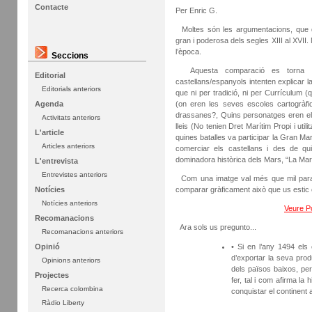
Contacte
Per Enric G.
Moltes són les argumentacions, que d
gran i poderosa dels segles XIII al XVI
l’època.
Seccions
Aquesta comparació es torna més 
Editorial
castellans/espanyols intenten explicar la
Editorials anteriors
que ni per tradició, ni per Currículum 
(on eren les seves escoles cartogràfi
Agenda
drassanes?, Quins personatges eren els 
Activitats anteriors
lleis (No tenien Dret Marítim Propi i util
L'article
quines batalles va participar la Gran Ma
Articles anteriors
comerciar els castellans i des de q
dominadora històrica dels Mars, “La Mar
L'entrevista
Entrevistes anteriors
Com una imatge val més que mil parau
comparar gràficament això que us estic e
Notícies
Notícies anteriors
Veure P
Recomanacions
Ara sols us pregunto...
Recomanacions anteriors
• Si en l’any 1494 els
Opinió
d’exportar la seva prod
Opinions anteriors
dels països baixos, per
Projectes
fer, tal i com afirma la 
Recerca colombina
conquistar el continen
Ràdio Liberty