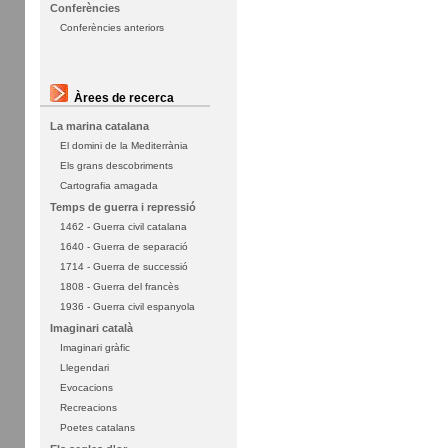
Conferències
Conferències anteriors
Àrees de recerca
La marina catalana
El domini de la Mediterrània
Els grans descobriments
Cartografia amagada
Temps de guerra i repressió
1462 - Guerra civil catalana
1640 - Guerra de separació
1714 - Guerra de successió
1808 - Guerra del francès
1936 - Guerra civil espanyola
Imaginari català
Imaginari gràfic
Llegendari
Evocacions
Recreacions
Poetes catalans