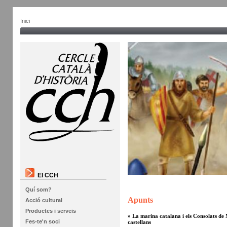
Inici
El CCH
Quí som?
Apunts
Acció cultural
Productes i serveis
» La marina catalana i els Consolats de 
Fes-te'n soci
castellans