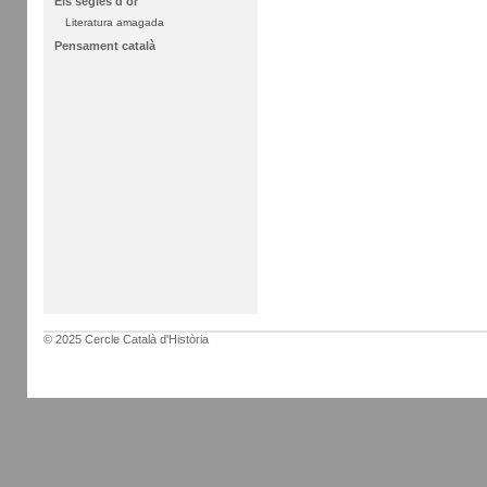
Els segles d'or
Literatura amagada
Pensament català
© 2025 Cercle Català d'Història