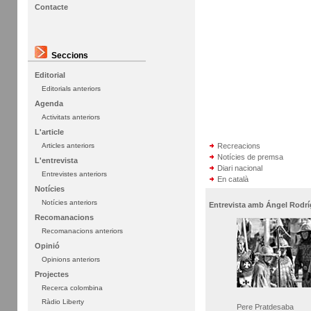
Contacte
Seccions
Editorial
Editorials anteriors
Agenda
Activitats anteriors
L'article
Recreacions
Articles anteriors
Notícies de premsa
L'entrevista
Diari nacional
Entrevistes anteriors
En català
Notícies
Notícies anteriors
Entrevista amb Ángel Rodr
Recomanacions
Recomanacions anteriors
Opinió
Opinions anteriors
Projectes
Recerca colombina
Ràdio Liberty
Pere Pratdesaba