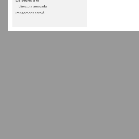
Els segles d'or
Literatura amagada
Pensament català