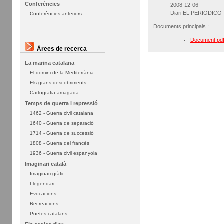
Conferències
2008-12-06
Diari EL PERIODICO
Conferències anteriors
Documents principals :
Document pd
Àrees de recerca
La marina catalana
El domini de la Mediterrània
Els grans descobriments
Cartografia amagada
Temps de guerra i repressió
1462 - Guerra civil catalana
1640 - Guerra de separació
1714 - Guerra de successió
1808 - Guerra del francès
1936 - Guerra civil espanyola
Imaginari català
Imaginari gràfic
Llegendari
Evocacions
Recreacions
Poetes catalans