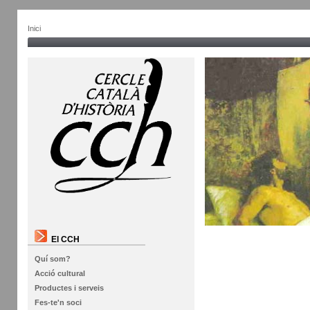
Inici
El CCH
Quí som?
Acció cultural
Productes i serveis
Fes-te'n soci