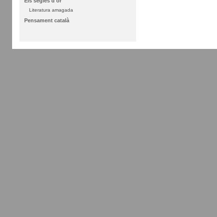
Els segles d'or
Literatura amagada
Pensament català