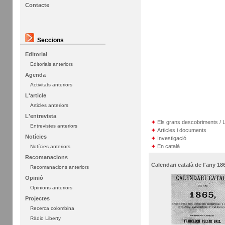
Contacte
Seccions
Editorial
Editorials anteriors
Agenda
Activitats anteriors
L'article
Articles anteriors
L'entrevista
Els grans descobriments / L
Entrevistes anteriors
Articles i documents
Notícies
Investigació
En català
Notícies anteriors
Recomanacions
Calendari català de l'any 18
Recomanacions anteriors
Opinió
Opinions anteriors
Projectes
Recerca colombina
Ràdio Liberty