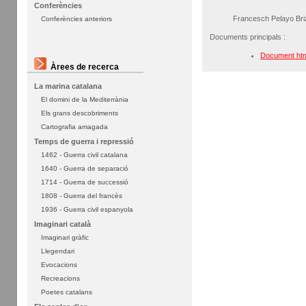
Conferències
Francesch Pelayo Bri
Conferències anteriors
Documents principals :
Document ht
Àrees de recerca
La marina catalana
El domini de la Mediterrània
Els grans descobriments
Cartografia amagada
Temps de guerra i repressió
1462 - Guerra civil catalana
1640 - Guerra de separació
1714 - Guerra de successió
1808 - Guerra del francès
1936 - Guerra civil espanyola
Imaginari català
Imaginari gràfic
Llegendari
Evocacions
Recreacions
Poetes catalans