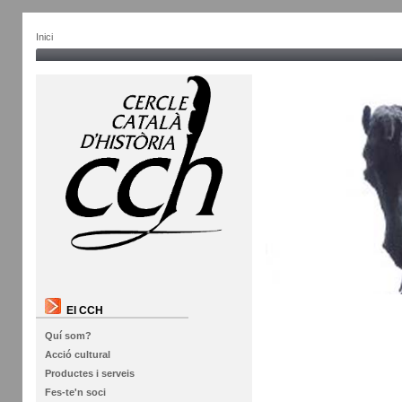
Inici
El CCH
Quí som?
Acció cultural
Productes i serveis
Fes-te'n soci