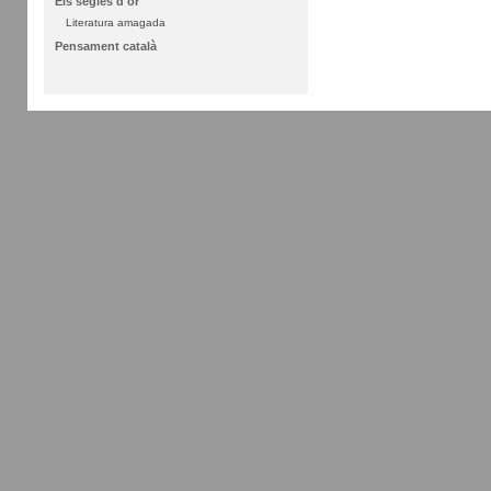
Els segles d'or
Literatura amagada
Pensament català