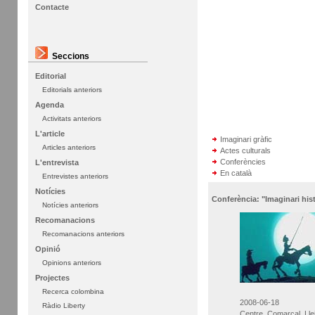
Contacte
Seccions
Editorial
Editorials anteriors
Agenda
Activitats anteriors
L'article
Imaginari gràfic
Articles anteriors
Actes culturals
Conferències
L'entrevista
En català
Entrevistes anteriors
Notícies
Conferència: "Imaginari hist
Notícies anteriors
Recomanacions
Recomanacions anteriors
Opinió
Opinions anteriors
Projectes
Recerca colombina
2008-06-18
Ràdio Liberty
Centre Comarcal Lle