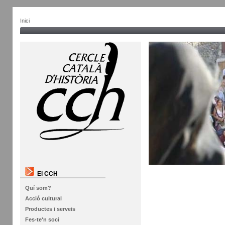
Inici
El CCH
Quí som?
Acció cultural
Productes i serveis
Fes-te'n soci