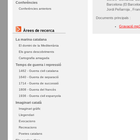
Conferències
Barcelona (El Barcelo
Conferències anteriors
Jordi Peñarroja , Fra
Documents principals :
Gravació mp3 
Àrees de recerca
La marina catalana
El domini de la Mediterrània
Els grans descobriments
Cartografia amagada
Temps de guerra i repressió
1462 - Guerra civil catalana
1640 - Guerra de separació
1714 - Guerra de successió
1808 - Guerra del francès
1936 - Guerra civil espanyola
Imaginari català
Imaginari gràfic
Llegendari
Evocacions
Recreacions
Poetes catalans