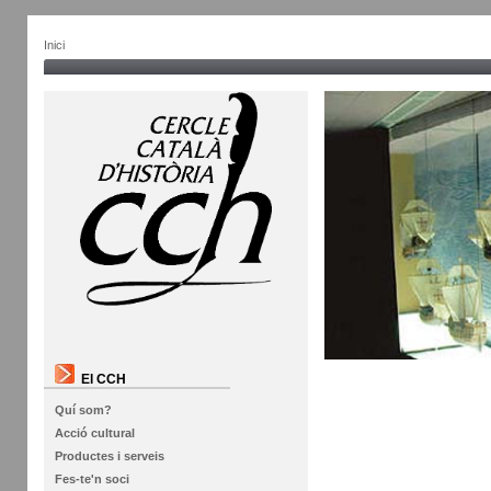
Inici
El CCH
Quí som?
Acció cultural
Productes i serveis
Fes-te'n soci