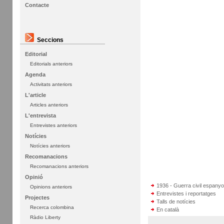
Contacte
Seccions
Editorial
Editorials anteriors
Agenda
Activitats anteriors
L'article
Articles anteriors
L'entrevista
Entrevistes anteriors
Notícies
Notícies anteriors
Recomanacions
Recomanacions anteriors
Opinió
1936 - Guerra civil espanyo
Opinions anteriors
Entrevistes i reportatges
Projectes
Talls de notícies
Recerca colombina
En català
Ràdio Liberty