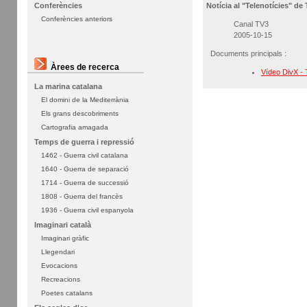
Notícia al "Telenotícies" d
Conferències
Conferències anteriors
Canal TV3
2005-10-15
Documents principals :
Àrees de recerca
Vídeo DivX - 
La marina catalana
El domini de la Mediterrània
Els grans descobriments
Cartografia amagada
Temps de guerra i repressió
1462 - Guerra civil catalana
1640 - Guerra de separació
1714 - Guerra de successió
1808 - Guerra del francès
1936 - Guerra civil espanyola
Imaginari català
Imaginari gràfic
Llegendari
Evocacions
Recreacions
Poetes catalans