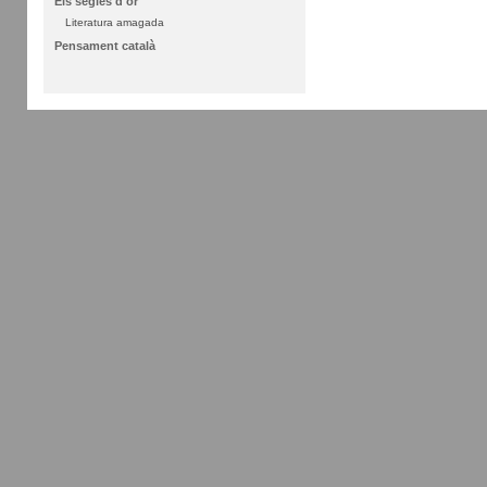
Els segles d'or
Literatura amagada
Pensament català