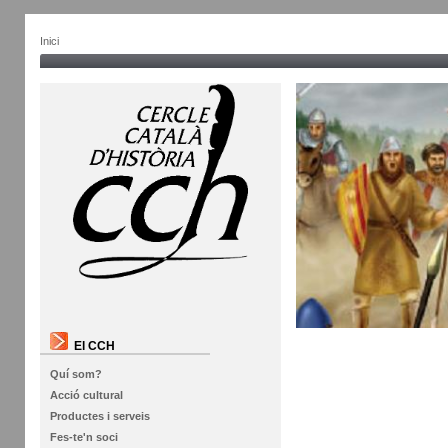
Inici
El CCH
Quí som?
Acció cultural
Productes i serveis
Fes-te'n soci