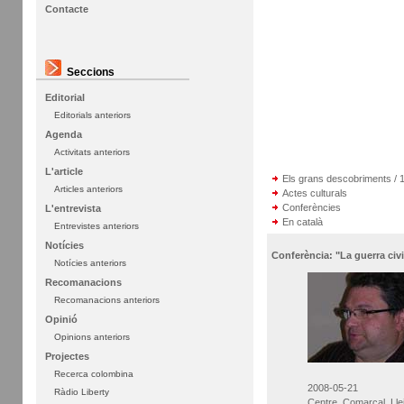
Contacte
Seccions
Editorial
Editorials anteriors
Agenda
Activitats anteriors
L'article
Els grans descobriments / 1
Articles anteriors
Actes culturals
Conferències
L'entrevista
En català
Entrevistes anteriors
Notícies
Conferència: "La guerra civi
Notícies anteriors
Recomanacions
Recomanacions anteriors
Opinió
Opinions anteriors
Projectes
Recerca colombina
2008-05-21
Ràdio Liberty
Centre Comarcal Lle