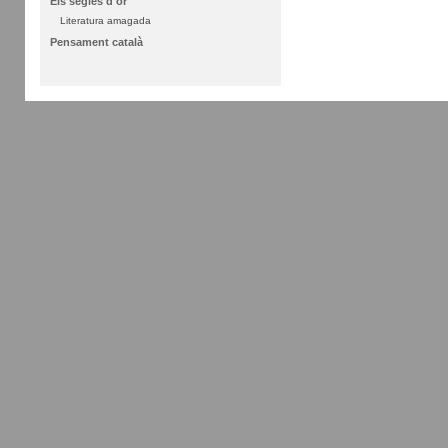
Els segles d'or
Literatura amagada
Pensament català