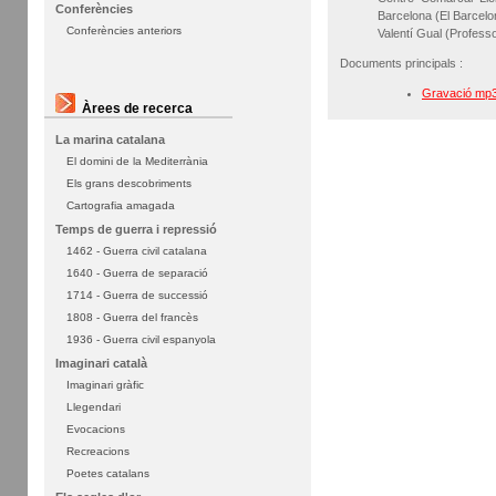
Conferències
Barcelona (El Barcelo
Conferències anteriors
Valentí Gual (Professo
Documents principals :
Gravació mp3 
Àrees de recerca
La marina catalana
El domini de la Mediterrània
Els grans descobriments
Cartografia amagada
Temps de guerra i repressió
1462 - Guerra civil catalana
1640 - Guerra de separació
1714 - Guerra de successió
1808 - Guerra del francès
1936 - Guerra civil espanyola
Imaginari català
Imaginari gràfic
Llegendari
Evocacions
Recreacions
Poetes catalans