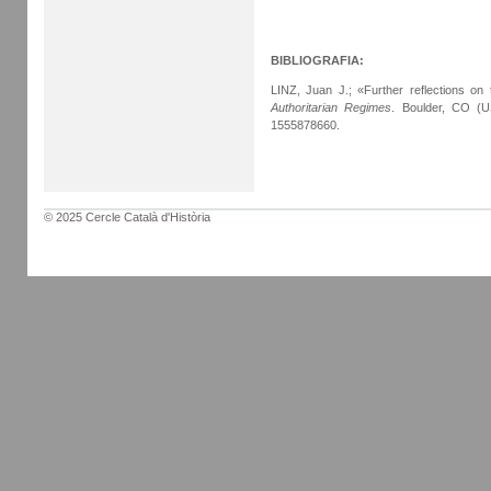
BIBLIOGRAFIA:
LINZ, Juan J.; «Further reflections on t
Authoritarian Regimes
. Boulder, CO (U
1555878660.
© 2025 Cercle Català d'Història