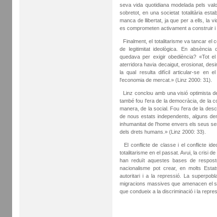
seva vida quotidiana modelada pels valor
sobretot, en una societat totalitària es
manca de llibertat, ja que per a ells, la 
es comprometen activament a construir i 
Finalment, el totalitarisme va tancar el ce
de legitimitat ideològica. En absència 
quedava per exigir obediència? «Tot el
aterridora havia decaigut, erosionat, desi
la qual resulta difícil articular-se en 
l'economia de mercat.» (Linz 2000: 31).
Linz conclou amb una visió optimista de c
també fou l'era de la democràcia, de la co
manera, de la social. Fou l'era de la descolo
de nous estats independents, alguns demo
inhumanitat de l'home envers els seus sem
dels drets humans.» (Linz 2000: 33).
El conflicte de classe i el conflicte ide
totalitarisme en el passat. Avui, la crisi 
han reduït aquestes bases de respostes
nacionalisme pot crear, en molts Estat
autoritari i a la repressió. La superpob
migracions massives que amenacen el sent
que condueix a la discriminació i la repre