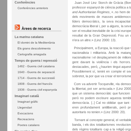
Conferències
Juan José Linz Storch de Gràcia (Bonn
professor espanyol de ciència política a
Conferències anteriors
and Authoritarian Regimes
, «..no hem de 
dels moviments de masses antidemocràt
líders democràtics, la seva incapacit
democràcia liberal i, per a alguns, la seva 
Àrees de recerca
ser el resultat inevitable de la crisi eur
resultat de la Gran Depressió. Fou un d
La marina catalana
n’era un altre.» (Linz 2000: 13).
El domini de la Mediterrània
Principalment, a Europa, la reacció que v
Els grans descobriments
nacionalista i militarista. Amb la mat
Cartografia amagada
nacionalisme i el desplaçament de milion
Temps de guerra i repressió
gent davant la violència i els horrors
1462 - Guerra civil catalana
destacades, però, ¿haurien tingut aquests 
Possiblement sí, tenint en compte el se
1640 - Guerra de separació
sobretot, la por que va crear el terrorisme
1714 - Guerra de successió
Com va advertir Tocqueville, «la democr
1808 - Guerra del francès
la llibertat, pot ser arriscada.» (Linz 2
1936 - Guerra civil espanyola
que un sistema democràtic que funcioni n
Imaginari català
però no podem excloure aquesta temible p
Imaginari gràfic
democràcia. [..] Cal no oblidar que tan
eren profundament antiliberals, però 
Llegendari
autoritaris no tenien.» (Linz 2000: 20).
Evocacions
Recreacions
Tornant al concepte general, el veritable c
banda, i els dos totalitarismes revolucion
Poetes catalans
dels règims totalitaris cap a la religió org