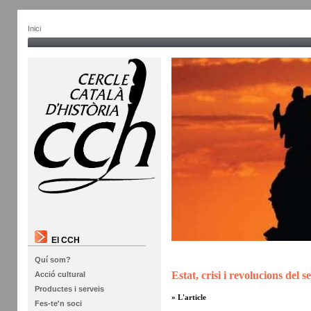
Inici
El CCH
Quí som?
Estat, crisi i revolucions del 
Acció cultural
Productes i serveis
» L'article
Fes-te'n soci