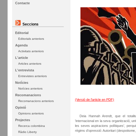
Contacte
Seccions
Editorial
Editorials anteriors
Agenda
Activitats anteriors
L'article
Articles anteriors
L'entrevista
Entrevistes anteriors
Notícies
Notícies anteriors
Recomanacions
(Versió de l'article en PDF)
Recomanacions anteriors
Opinió
Opinions anteriors
Deia Hannah Arendt, que el totalit
Projectes
'internacional en la seva organització, un
les seves aspiracions polítiques', perqu
Recerca colombina
règims d’opressió: Autoritari (despotisme, 
Ràdio Liberty