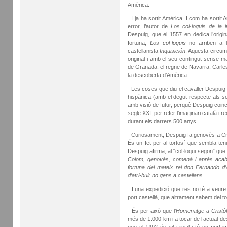
Amèrica.
I ja ha sortit Amèrica. I com ha sortit
error, l’autor de
Los col·loquis de la 
Despuig, que el 1557 en dedica l’orig
fortuna,
Los col·loquis
no arriben a la
castellanista
Inquisición
. Aquesta circums
original i amb el seu contingut sense m
de Granada, el regne de Navarra, Carles i
la descoberta d’Amèrica.
Les coses que diu el cavaller Despuig d
hispànica (amb el degut respecte als se
amb visió de futur, perquè Despuig coinci
segle XXI, per refer l’imaginari català i 
durant els darrers 500 anys.
Curiosament, Despuig fa genovès a Crist
És un fet per al tortosí que sembla ten
Despuig afirma, al “col·loqui segon” que
Colom, genovès, comenà i aprés acaba
fortuna del mateix rei don Fernando d
d’atri-buir no gens a castellans.
I una expedició que res no té a veure 
port castellà, que altrament sabem del tot 
És per això que l’
Homenatge a Cristòf
més de 1.000 km i a tocar de l’actual de