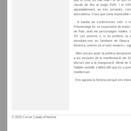
que el 1492 és vila reial i té un port
navals de fins al segle XVIII. I el 14
agradablement, en tres jornades, co
descoberta. Cosa que seria impossible d
A banda de conferències més o menys
l’
Homenatge
és un espectacle de teatre a
de Pals, amb els personatges nobles, civ
XV. Les postres o, si ho preferiu, la 
introduint-nos en l’ambient de l’èpo
Amèrica, entrem en el món modern i, sigu
Més encara quan la poètica declaració so
a les envistes de la manifestació del 10
discurs per a la inauguració oficial de
l’altiplà castellà s’albira allò que és a pun
mediterrani.
Ens agrada la història perquè ens intere
© 2025 Cercle Català d'Història