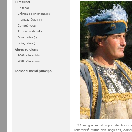
El resultat
Editorial
Crònica de l'homenatge
Premsa, ràdio i TV
Conferències
Ruta teatralitzada
Fotografies (I)
Fotografies (II)
Altres edicions
2008 - 1a edició
2009 - 2a edició
Tornar al menú principal
1714 és gràcies al suport del bo i mil
l’abstenció militar dels anglesos, co