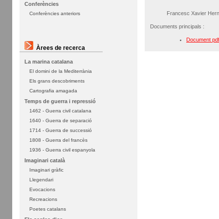
Conferències
Francesc Xavier Her
Conferències anteriors
Documents principals :
Document pd
Àrees de recerca
La marina catalana
El domini de la Mediterrània
Els grans descobriments
Cartografia amagada
Temps de guerra i repressió
1462 - Guerra civil catalana
1640 - Guerra de separació
1714 - Guerra de successió
1808 - Guerra del francès
1936 - Guerra civil espanyola
Imaginari català
Imaginari gràfic
Llegendari
Evocacions
Recreacions
Poetes catalans