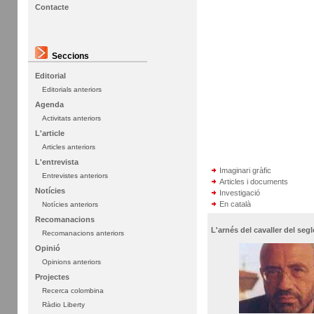
Contacte
Seccions
Editorial
Editorials anteriors
Agenda
Activitats anteriors
L'article
Articles anteriors
L'entrevista
Imaginari gràfic
Entrevistes anteriors
Articles i documents
Notícies
Investigació
En català
Notícies anteriors
Recomanacions
L'arnés del cavaller del segle
Recomanacions anteriors
Opinió
Opinions anteriors
Projectes
Recerca colombina
Ràdio Liberty