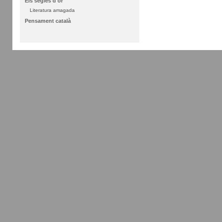
Els segles d'or
Literatura amagada
Pensament català