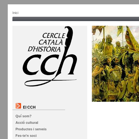
Inici
El CCH
Quí som?
Acció cultural
Productes i serveis
Fes-te'n soci