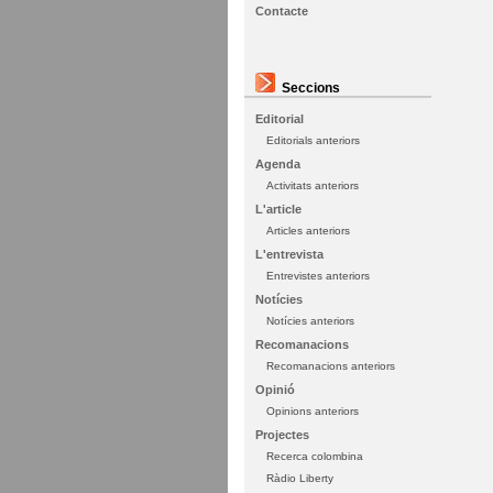
Contacte
Seccions
Editorial
Editorials anteriors
Agenda
Activitats anteriors
L'article
Articles anteriors
L'entrevista
Entrevistes anteriors
Notícies
Notícies anteriors
Recomanacions
Recomanacions anteriors
Opinió
Opinions anteriors
Projectes
Recerca colombina
Ràdio Liberty