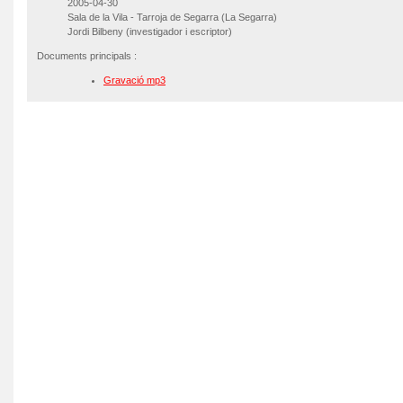
2005-04-30
Sala de la Vila - Tarroja de Segarra (La Segarra)
Jordi Bilbeny (investigador i escriptor)
Documents principals :
Gravació mp3