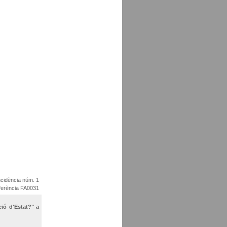
cidència núm. 1
ferència FA0031
ió d'Estat?" a