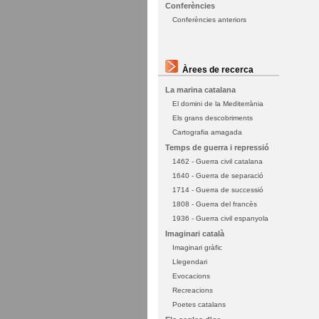
Conferències
Conferències anteriors
Àrees de recerca
La marina catalana
El domini de la Mediterrània
Els grans descobriments
Cartografia amagada
Temps de guerra i repressió
1462 - Guerra civil catalana
1640 - Guerra de separació
1714 - Guerra de successió
1808 - Guerra del francès
1936 - Guerra civil espanyola
Imaginari català
Imaginari gràfic
Llegendari
Evocacions
Recreacions
Poetes catalans