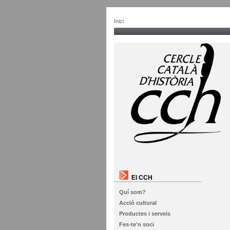
Inici
El CCH
Quí som?
Acció cultural
Productes i serveis
Fes-te'n soci