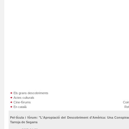
Els grans descobriments
Actes culturals
Cine-fòrums
Coin
En català
Re
Pel·lícula i fòrum: "L'Apropiació del Descobriment d'Amèrica: Una Conspirac
Tarroja de Segarra